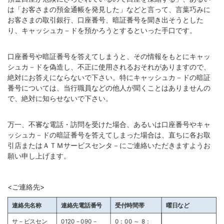
は「お客さまの預金通帳を発見した」などと言って、言葉巧みに
お客さまの取引銀行、口座番号、暗証番号を聞き出そうとした
り、キャッシュカ－ドを預かろうとするといった手口です。
口座番号や暗証番号を答えてしまうと、その情報をもとにキャッ
シュカ－ドを偽造し、不正に使用されるおそれがありますので、
絶対にお答えにならないで下さい。特にキャッシュカ－ドの暗証
番号については、当行職員などの他人が聞くことはありませんの
で、絶対に知らせないで下さい。
万一、不審な電話・訪問を受けた場合、あるいは口座番号やキャ
ッシュカ－ドの暗証番号を答えてしまった場合は、直ちに各お取
引店またはＡＴＭサービスセンタ－にご連絡いただきますようお
願い申し上げます。
<ご連絡先>
連絡先名称
連絡先電話番号
受付時間帯
曜日など
サ－ビスセン
0120－090－
0：00 ～ 8：