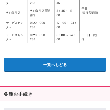
タ－
288
45
平日
各お取引店電話
8：45 ～ 17：
各お取引店
(銀行営業日)
番号
00
サ－ビスセン
0120－090－
17：00 ～ 24：
タ－
288
00
サ－ビスセン
0120－090－
0：00 ～ 24：
土・日・祝日・
タ－
288
00
休日
一覧へもどる
各種お手続き