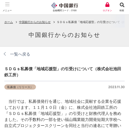
金融機関コード：0168
メニュー
ログオン
検索
ホーム
中国銀行からのお知らせ
ＳＤＧｓ私募債「地域応援型」の引受けについて（株式
中国銀行からのお知らせ
一覧へ戻る
ＳＤＧｓ私募債「地域応援型」の引受けについて（株式会社池田
鉄工所）
2023.11.30
私募債（リリース）
当行では、私募債発行を通じ、地域社会に貢献する企業を応援
しております。１１月１０日（金）に、株式会社池田鉄工所の
『ＳＤＧｓ私募債「地域応援型」』の引受けと財務代理人を務め
ました。その手数料の一部を使い福山職業能力開発短期大学校へ
自立式プロジェクタースクリーンを同社と当行の連名にて寄贈い