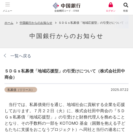
金融機関コード：0168
メニュー
ログオン
検索
ホーム
中国銀行からのお知らせ
ＳＤＧｓ私募債「地域応援型」の引受けについて（株式
中国銀行からのお知らせ
一覧へ戻る
ＳＤＧｓ私募債「地域応援型」の引受けについて（株式会社田中
商会）
2025.07.22
私募債（リリース）
当行では、私募債発行を通じ、地域社会に貢献する企業を応援
しております。７月２２日（火）に、株式会社田中商会の『ＳＤ
Ｇｓ私募債「地域応援型」』の引受けと財務代理人を務めること
となり、その手数料の一部を KOTOMO 基金（困難を抱える子ど
もたちに支援をおこなうプロジェクト）へ同社と当行の連名にて