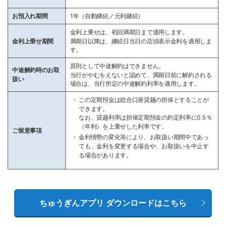
お預入れ期間
1年（自動継続／元利継続）
金利上乗せは、初回満期日まで適用します。
金利上乗せ期間
満期日以降は、継続日当日の店頭表示金利を適用しま
す。
原則として中途解約はできません。
中途解約時のお取
当行がやむをえないと認めて、満期日前に解約される
扱い
場合は、当行所定の中途解約利率を適用します。
この定期預金は総合口座貸越の担保とすることが
できます。
なお、貸越利率は担保定期預金の約定利率に0.5％
（年利）を上乗せした利率です。
ご留意事項
金利情勢の変化等により、お取扱い期間中であっ
ても、金利を変更する場合や、お取扱いを中止す
る場合があります。
ちゅうぎんアプリ ダウンロードはこちら