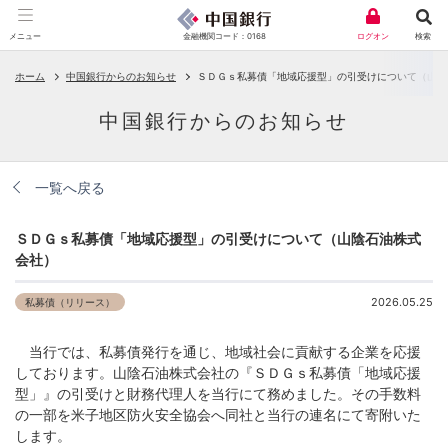
金融機関コード：0168
メニュー
ログオン
検索
ホーム
中国銀行からのお知らせ
ＳＤＧｓ私募債「地域応援型」の引受けについて（山陰
中国銀行からのお知らせ
一覧へ戻る
ＳＤＧｓ私募債「地域応援型」の引受けについて（山陰石油株式
会社）
2026.05.25
私募債（リリース）
当行では、私募債発行を通じ、地域社会に貢献する企業を応援
しております。山陰石油株式会社の『ＳＤＧｓ私募債「地域応援
型」』の引受けと財務代理人を当行にて務めました。その手数料
の一部を米子地区防火安全協会へ同社と当行の連名にて寄附いた
します。