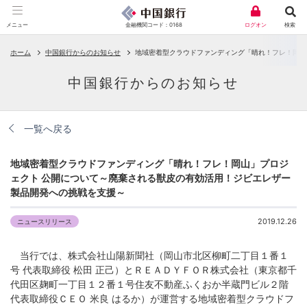
金融機関コード：0168
メニュー
ログオン
検索
ホーム
中国銀行からのお知らせ
地域密着型クラウドファンディング「晴れ！フレ！岡山
中国銀行からのお知らせ
一覧へ戻る
地域密着型クラウドファンディング「晴れ！フレ！岡山」プロジ
ェクト 公開について～廃棄される獣皮の有効活用！ジビエレザー
製品開発への挑戦を支援～
2019.12.26
ニュースリリース
当行では、株式会社山陽新聞社（岡山市北区柳町二丁目１番１
号 代表取締役 松田 正己）とＲＥＡＤＹＦＯＲ株式会社（東京都千
代田区麹町一丁目１２番１号住友不動産ふくおか半蔵門ビル２階
代表取締役ＣＥＯ 米良 はるか）が運営する地域密着型クラウドフ