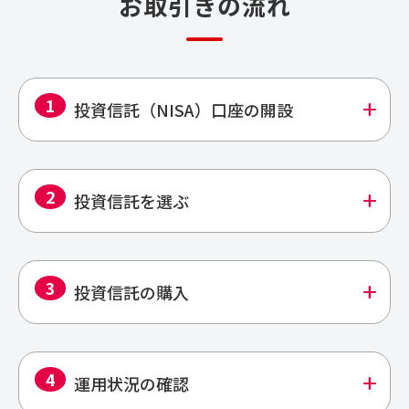
お取引きの流れ
1
add
投資信託（NISA）口座の開設
2
add
投資信託を選ぶ
3
add
投資信託の購入
4
add
運用状況の確認