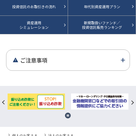
投資信託のお取引きの流れ
年代別資産運用プラン
資産運用
新規取扱いファンド／
シミュレーション
投資信託販売ランキング
add
ご注意事項
warning
個人のお客さま
法人のお客さま