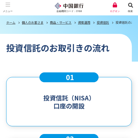
金融機関コード：0168
メニュー
ログオン
検索
ホーム
個人のお客さま
商品・サービス
資産運用
投資信託
投資信託のお取
投資信託のお取引きの流れ
01
投資信託（NISA）
口座の開設