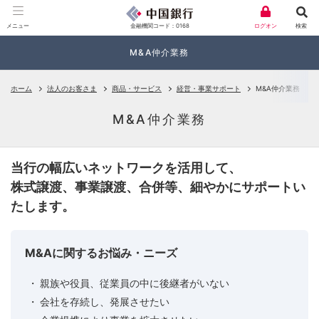
金融機関コード：0168
メニュー
ログオン
検索
M&A仲介業務
ホーム
法人のお客さま
商品・サービス
経営・事業サポート
M&A仲介業務
M&A仲介業務
当行の幅広いネットワークを活用して、
株式譲渡、事業譲渡、合併等、細やかにサポートい
たします。
M&Aに関するお悩み・ニーズ
親族や役員、従業員の中に後継者がいない
会社を存続し、発展させたい