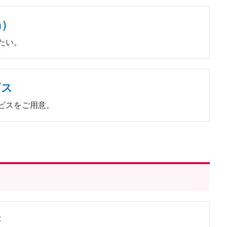
a）
たい。
ビス
ビスをご用意。
書