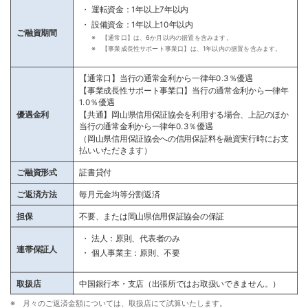
運転資金：1年以上7年以内
設備資金：1年以上10年以内
ご融資期間
※ 【通常口】は、6か月以内の据置を含みます。
※ 【事業成長性サポート事業口】は、1年以内の据置を含みます。
【通常口】当行の通常金利から一律年0.3％優遇
【事業成長性サポート事業口】当行の通常金利から一律年
1.0％優遇
優遇金利
【共通】岡山県信用保証協会を利用する場合、上記のほか
当行の通常金利から一律年0.3％優遇
（岡山県信用保証協会への信用保証料を融資実行時にお支
払いいただきます）
ご融資形式
証書貸付
ご返済方法
毎月元金均等分割返済
担保
不要、または岡山県信用保証協会の保証
法人：原則、代表者のみ
連帯保証人
個人事業主：原則、不要
取扱店
中国銀行本・支店（出張所ではお取扱いできません。）
※ 月々のご返済金額については、取扱店にて試算いたします。