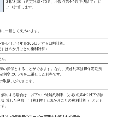
利払利率 （約定利率×70％、小数点第4位以下切捨て） に
より計算します。
後に一括して支払います。
1円とした1年を365日とする日割計算。
型］は６か月ごとの複利計算）
せん。
座の担保とすることができます。なお、貸越利率は担保定期預
定利率に0.5％を上乗せした利率です。
の取扱いができます。
に解約する場合は、以下の中途解約利率 （小数点第4位以下切捨
り計算した利息 （［複利型］は6か月ごとの複利計算 ） ととも
ます。
か月以上3年未満のスーパー定期をお預入れの場合