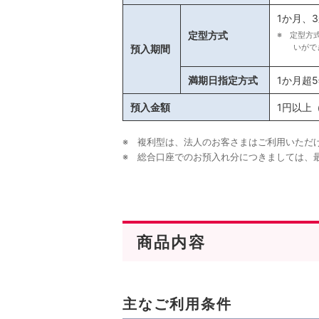
1か月、
定型方式
※ 定型方
いがで
預入期間
満期日指定方式
1か月超
預入金額
1円以上
※ 複利型は、法人のお客さまはご利用いただ
※ 総合口座でのお預入れ分につきましては、
商品内容
主なご利用条件