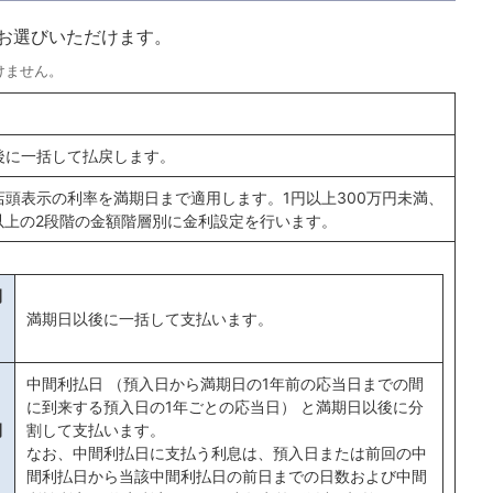
お選びいただけます。
けません。
後に一括して払戻します。
店頭表示の利率を満期日まで適用します。1円以上300万円未満、
円以上の2段階の金額階層別に金利設定を行います。
間
満期日以後に一括して支払います。
中間利払日 （預入日から満期日の1年前の応当日までの間
に到来する預入日の1年ごとの応当日） と満期日以後に分
間
割して支払います。
なお、中間利払日に支払う利息は、預入日または前回の中
間利払日から当該中間利払日の前日までの日数および中間