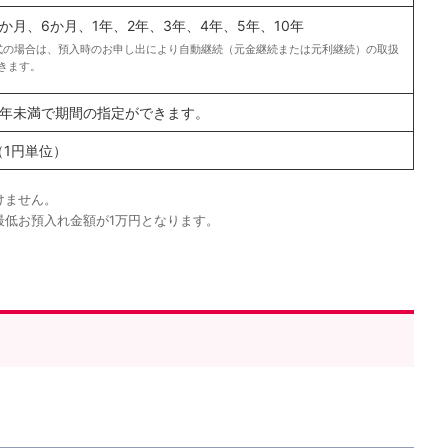
3か月、6か月、1年、2年、3年、4年、5年、10年
式の場合は、預入時のお申し出により自動継続（元金継続または元利継続）の取扱
きます。
5年未満で期間の指定ができます。
（1円単位）
けません。
最低お預入れ金額が1万円となります。