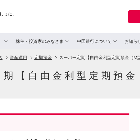
しょに。
ま
株主・投資家のみなさま
中国銀行について
お知ら
ス
資産運用
定期預金
スーパー定期【自由金利型定期預金（M
定期【自由金利型定期預金