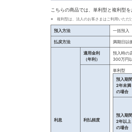
こちらの商品では、単利型と複利型を
※ 複利型は、法人のお客さまはご利用いただ
預入方法
一括預入
払戻方法
満期日以
適用金利
預入時の
（年利）
300万
単利型
預入期
2年未満
の場合
預入期
利息
利払頻度
2年以上
の場合