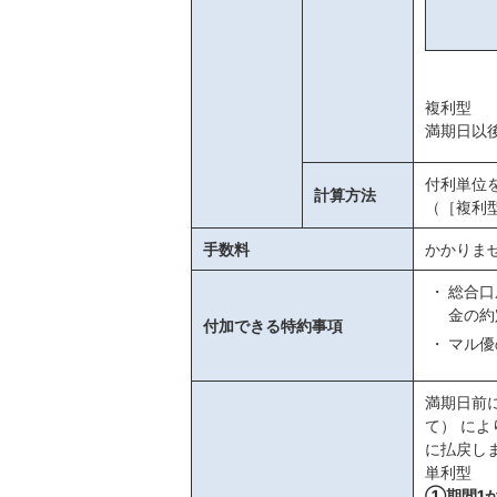
複利型
満期日以
付利単位を
計算方法
（［複利
手数料
かかりま
総合口
金の約
付加できる特約事項
マル優
満期日前
て） によ
に払戻し
単利型
①期間1