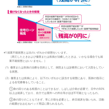
※1 就業不能状態とは次のいずれかの状態をいいます。
［死亡したときおよび傷害または疾病が治癒したときは、いかなる場合でも就
業不能状態とはいいません。］
（1）傷害または疾病の治療を目的として、病院または診療所において入院をしてい
る状態。
（2）傷害または疾病により、以下のいずれかに該当する状態にあり、医師の指示に
よる在宅療養をしていること。
①身の回りのある程度のことはできるが、しばしば介助が必要で、日中の50%
以上は就床しており、自力では屋外への外出等がほぼ不可能となったもの。
②身の回りのこともできず、常に介助を必要とし、終日就床を強いられ、活動
の範囲がおおむねベッド周辺に限られるもの。