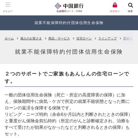
金融機関コード：0168
メニュー
ログオン
検索
就業不能保障特約付団体信用生命保険
ホーム
個人のお客さま
商品・サービス
住宅ローン
ラインアップ
団体信用
就業不能保障特約付団体信用生命保険
２つのサポートでご家族もあんしんの住宅ローンで
す。
一般の団体信用生命保険（死亡・所定の高度障害の保障）に加
え、保険期間中に病気・ケガで所定の就業不能状態となった際に
ローンの返済を保障する保険です。
リビング・ニーズ特約（余命6か月以内と判断されたときの保障）
と重度がん保険金前払特約（所定のがんと診断確定され、治療を
すべて受けたが効果がなかったなどと判断されるときの保障）も
セット。